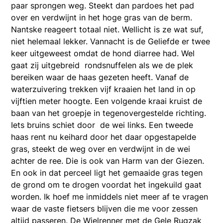
paar sprongen weg. Steekt dan pardoes het pad
over en verdwijnt in het hoge gras van de berm.
Nantske reageert totaal niet. Wellicht is ze wat suf,
niet helemaal lekker. Vannacht is de Geliefde er twee
keer uitgeweest omdat de hond diarree had. Wel
gaat zij uitgebreid rondsnuffelen als we de plek
bereiken waar de haas gezeten heeft. Vanaf de
waterzuivering trekken vijf kraaien het land in op
vijftien meter hoogte. Een volgende kraai kruist de
baan van het groepje in tegenovergestelde richting.
Iets bruins schiet door de wei links. Een tweede
haas rent nu keihard door het daar opgestapelde
gras, steekt de weg over en verdwijnt in de wei
achter de ree. Die is ook van Harm van der Giezen.
En ook in dat perceel ligt het gemaaide gras tegen
de grond om te drogen voordat het ingekuild gaat
worden. Ik hoef me inmiddels niet meer af te vragen
waar de vaste fietsers blijven die me voor zessen
altijd passeren. De Wielrenner met de Gele Rugzak