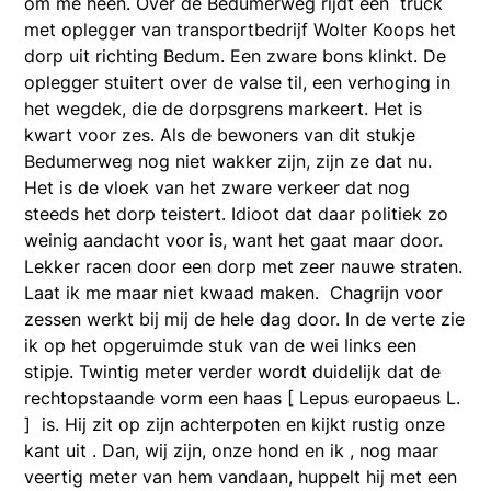
om me heen. Over de Bedumerweg rijdt een truck
met oplegger van transportbedrijf Wolter Koops het
dorp uit richting Bedum. Een zware bons klinkt. De
oplegger stuitert over de valse til, een verhoging in
het wegdek, die de dorpsgrens markeert. Het is
kwart voor zes. Als de bewoners van dit stukje
Bedumerweg nog niet wakker zijn, zijn ze dat nu.
Het is de vloek van het zware verkeer dat nog
steeds het dorp teistert. Idioot dat daar politiek zo
weinig aandacht voor is, want het gaat maar door.
Lekker racen door een dorp met zeer nauwe straten.
Laat ik me maar niet kwaad maken. Chagrijn voor
zessen werkt bij mij de hele dag door. In de verte zie
ik op het opgeruimde stuk van de wei links een
stipje. Twintig meter verder wordt duidelijk dat de
rechtopstaande vorm een haas [ Lepus europaeus L.
] is. Hij zit op zijn achterpoten en kijkt rustig onze
kant uit . Dan, wij zijn, onze hond en ik , nog maar
veertig meter van hem vandaan, huppelt hij met een