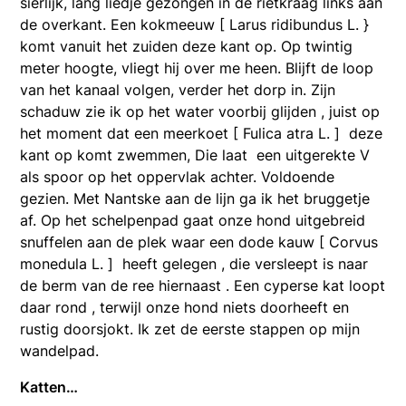
sierlijk, lang liedje gezongen in de rietkraag links aan
de overkant. Een kokmeeuw [ Larus ridibundus L. }
komt vanuit het zuiden deze kant op. Op twintig
meter hoogte, vliegt hij over me heen. Blijft de loop
van het kanaal volgen, verder het dorp in. Zijn
schaduw zie ik op het water voorbij glijden , juist op
het moment dat een meerkoet [ Fulica atra L. ] deze
kant op komt zwemmen, Die laat een uitgerekte V
als spoor op het oppervlak achter. Voldoende
gezien. Met Nantske aan de lijn ga ik het bruggetje
af. Op het schelpenpad gaat onze hond uitgebreid
snuffelen aan de plek waar een dode kauw [ Corvus
monedula L. ] heeft gelegen , die versleept is naar
de berm van de ree hiernaast . Een cyperse kat loopt
daar rond , terwijl onze hond niets doorheeft en
rustig doorsjokt. Ik zet de eerste stappen op mijn
wandelpad.
Katten…