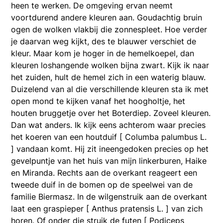
heen te werken. De omgeving ervan neemt
voortdurend andere kleuren aan. Goudachtig bruin
ogen de wolken vlakbij die zonnespleet. Hoe verder
je daarvan weg kijkt, des te blauwer verschiet de
kleur. Maar kom je hoger in de hemelkoepel, dan
kleuren loshangende wolken bijna zwart. Kijk ik naar
het zuiden, hult de hemel zich in een waterig blauw.
Duizelend van al die verschillende kleuren sta ik met
open mond te kijken vanaf het hoogholtje, het
houten bruggetje over het Boterdiep. Zoveel kleuren.
Dan wat anders. Ik kijk eens achterom waar precies
het koeren van een houtduif [ Columba palumbus L.
] vandaan komt. Hij zit ineengedoken precies op het
gevelpuntje van het huis van mijn linkerburen, Haike
en Miranda. Rechts aan de overkant reageert een
tweede duif in de bomen op de speelwei van de
familie Biermasz. In de wilgenstruik aan de overkant
laat een graspieper [ Anthus pratensis L. ] van zich
horen. Of onder die struik de futen [ Podiceps