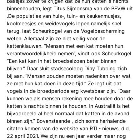
baasjes zover te krijgen dat ze hun katten ’s nachts
binnenhouden, legt Titus Sijmonsma van de BFVW uit
.De populaties van huis-, tuin- en keukenmusjes,
koolmeesjes en weidevogels lopen namelijk snel
terug, laat Scheurkogel van de Vogelbescherming
weten. Allemaal zijn ze niet veilig voor de
kattenklauwen. “Mensen met een kat moeten hun
verantwoordelijkheid nemen”, vindt ook Scheurkogel.
“Een kat kan in het broedseizoen beter binnen
blijven.” Daar sluit stadsecoloog Diny Tubbing zich
bij aan. “Mensen zouden moeten nadenken over wat
ze met hun kat doen in deze tijd.” Ze legt uit dat
vogels in de broedperiode erg kwetsbaar zijn. “Daar
kunnen we als mensen rekening mee houden door de
katten ’s nachts binnen te houden. In Australië is het
bijvoorbeeld al heel normaal dat katten in de avond
binnen zijn.” Bovenstaande , zich soms herhalende
citaten komen van de website van RTL- nieuws, d.d.
22 april 2021. We zijn nu een jaar verder maar nog