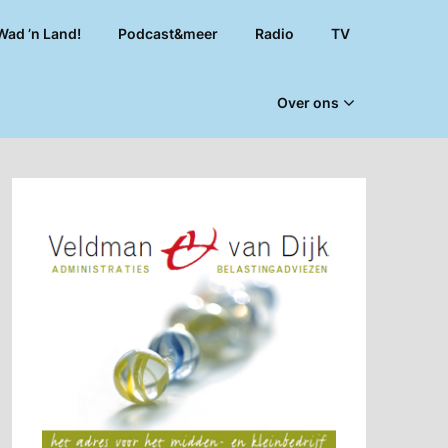
Wad ’n Land!
Podcast&meer
Radio
TV
Over ons