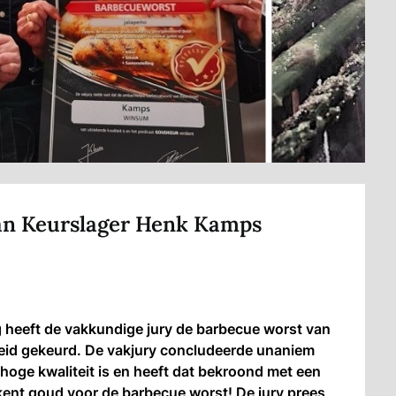
an Keurslager Henk Kamps
g heeft de vakkundige jury de barbecue worst van
eid gekeurd. De vakjury concludeerde unaniem
hoge kwaliteit is en heeft dat bekroond met een
ent goud voor de barbecue worst! De jury prees