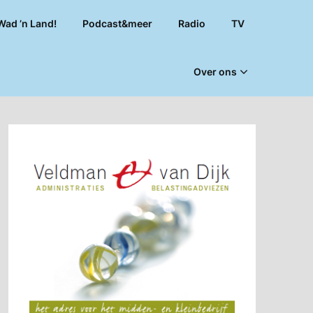
Wad ’n Land!
Podcast&meer
Radio
TV
Over ons