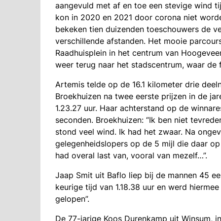
aangevuld met af en toe een stevige wind ti
kon in 2020 en 2021 door corona niet word
bekeken tien duizenden toeschouwers de ve
verschillende afstanden. Het mooie parcour
Raadhuisplein in het centrum van Hoogevee
weer terug naar het stadscentrum, waar de f
Artemis telde op de 16.1 kilometer drie dee
Broekhuizen na twee eerste prijzen in de ja
1.23.27 uur. Haar achterstand op de winnare
seconden. Broekhuizen: “Ik ben niet tevrede
stond veel wind. Ik had het zwaar. Na ongev
gelegenheidslopers op de 5 mijl die daar op 
had overal last van, vooral van mezelf…”.
Jaap Smit uit Baflo liep bij de mannen 45 ee
keurige tijd van 1.18.38 uur en werd hierme
gelopen”.
De 77-jarige Koos Durenkamp uit Winsum, in