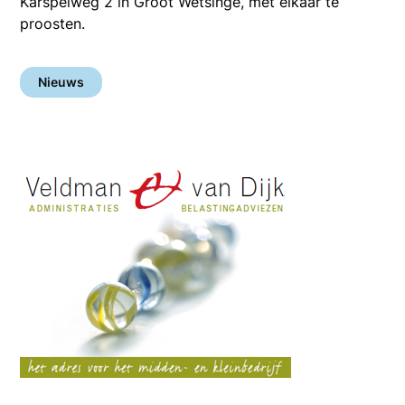
Karspelweg 2 in Groot Wetsinge, met elkaar te
proosten.
Nieuws