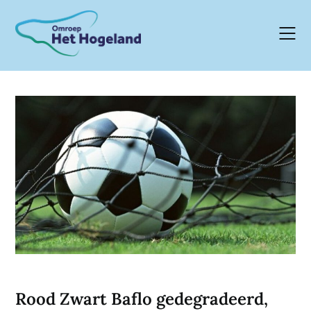
Skip
to
content
Rood Zwart Baflo gedegradeerd,