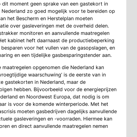
p dit moment geen sprake van een gastekort in
 Nederland zo goed mogelijk voor te bereiden op
van het Bescherm en Herstelplan moeten
matie over gasleveringen met de overheid delen.
strakker monitoren en aanvullende maatregelen
et kabinet heft daarnaast de productiebeperking
e besparen voor het vullen van de gasopslagen, en
aring en een tijdelijke gasbesparingstender aan.
de maatregelen opgenomen die Nederland kan
vroegtijdige waarschuwing’ is de eerste van in
cute gastekorten in Nederland, maar de
lgen hebben. Bijvoorbeeld voor de energieprijzen
ederland en Noordwest Europa, dat nodig is om
baar is voor de komende winterperiode. Met het
scrisis moeten gasbedrijven dagelijks aanvullende
ctuele gasleveringen en -voorraden. Hiermee kan
toren en direct aanvullende maatregelen nemen