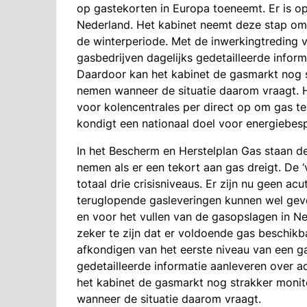
op gastekorten in Europa toeneemt. Er is o
Nederland. Het kabinet neemt deze stap om
de winterperiode. Met de inwerkingtreding 
gasbedrijven dagelijks gedetailleerde infor
Daardoor kan het kabinet de gasmarkt nog 
nemen wanneer de situatie daarom vraagt. H
voor kolencentrales per direct op om gas t
kondigt een nationaal doel voor energiebesp
In het Bescherm en Herstelplan Gas staan 
nemen als er een tekort aan gas dreigt. De ‘
totaal drie crisisniveaus. Er zijn nu geen a
teruglopende gasleveringen kunnen wel gevo
en voor het vullen van de gasopslagen in N
zeker te zijn dat er voldoende gas beschik
afkondigen van het eerste niveau van een ga
gedetailleerde informatie aanleveren over a
het kabinet de gasmarkt nog strakker moni
wanneer de situatie daarom vraagt.