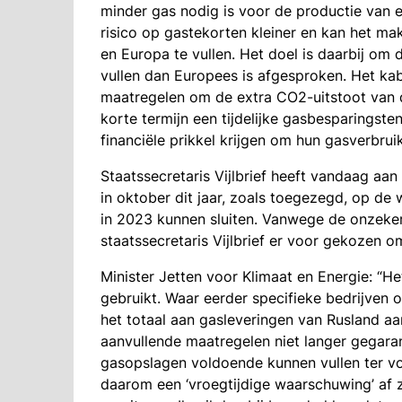
minder gas nodig is voor de productie van e
risico op gastekorten kleiner en kan het m
en Europa te vullen. Het doel is daarbij om 
vullen dan Europees is afgesproken. Het ka
maatregelen om de extra CO2-uitstoot van 
korte termijn een tijdelijke gasbesparingst
financiële prikkel krijgen om hun gasverbrui
Staatssecretaris Vijlbrief heeft vandaag a
in oktober dit jaar, zoals toegezegd, op de
in 2023 kunnen sluiten. Vanwege de onzeker
staatssecretaris Vijlbrief er voor gekozen om
Minister Jetten voor Klimaat en Energie: “He
gebruikt. Waar eerder specifieke bedrijven 
het totaal aan gasleveringen van Rusland aa
aanvullende maatregelen niet langer gegar
gasopslagen voldoende kunnen vullen ter vo
daarom een ‘vroegtijdige waarschuwing’ af 