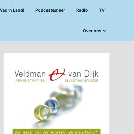
Wad ’n Land!
Podcast&meer
Radio
TV
Over ons