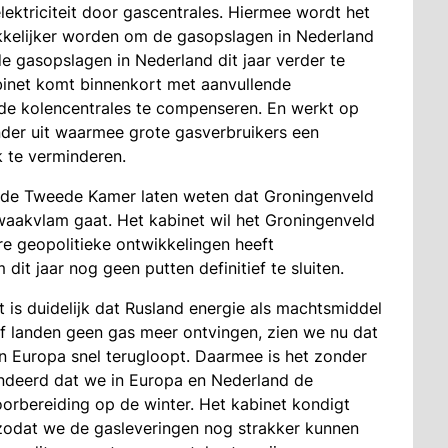
lektriciteit door gascentrales. Hiermee wordt het
akkelijker worden om de gasopslagen in Nederland
de gasopslagen in Nederland dit jaar verder te
binet komt binnenkort met aanvullende
de kolencentrales te compenseren. En werkt op
ender uit waarmee grote gasverbruikers een
k te verminderen.
an de Tweede Kamer laten weten dat Groningenveld
 waakvlam gaat. Het kabinet wil het Groningenveld
e geopolitieke ontwikkelingen heeft
 dit jaar nog geen putten definitief te sluiten.
t is duidelijk dat Rusland energie als machtsmiddel
of landen geen gas meer ontvingen, zien we nu dat
n Europa snel terugloopt. Daarmee is het zonder
andeerd dat we in Europa en Nederland de
orbereiding op de winter. Het kabinet kondigt
zodat we de gasleveringen nog strakker kunnen