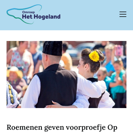
Skip
to
content
Roemenen geven voorproefje Op