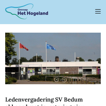
Skip
to
content
Ledenvergadering SV Bedum