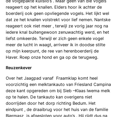
de volgepakte kuilsilo’s . Maar geen van die vogels
reageert op het knallen. Elders hoor ik achter de
boerderij ook geen opvliegende vogels. Het lijkt wel
dat ze het knallen volstrekt voor lief nemen. Nantske
reageert ook niet meer , terwijl ze vorig jaar nog na
iedere knal buitengewoon zenuwachtig werd, en het
liefst omkeerde. Terwijl er zich geen enkele vogel
meer de lucht in waagt, arriveer ik in doodse stilte
op mijn keerpunt, de ree van herenboerderij de
Haver. Roep onze hond en ga op de terugweg.
Reuzenkever
Over het Jaagpad vanaf Fraamklap komt heel
voorzichtig een melktankauto van Friesland Campina
deze kant opgereden om bij Sieb –Klaas Iwema melk
op te halen. De tankauto kan overigens niet
doorrijden door het dorp richting Bedum. Het
eindpunt , de draaibrug voor het huis van de familie
Biermasz is afgesloten voor auto’s . Hij rijdt dus na