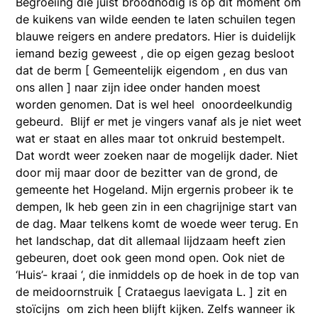
Begroeiing die juist broodnodig is op dit moment om
de kuikens van wilde eenden te laten schuilen tegen
blauwe reigers en andere predators. Hier is duidelijk
iemand bezig geweest , die op eigen gezag besloot
dat de berm [ Gemeentelijk eigendom , en dus van
ons allen ] naar zijn idee onder handen moest
worden genomen. Dat is wel heel onoordeelkundig
gebeurd. Blijf er met je vingers vanaf als je niet weet
wat er staat en alles maar tot onkruid bestempelt.
Dat wordt weer zoeken naar de mogelijk dader. Niet
door mij maar door de bezitter van de grond, de
gemeente het Hogeland. Mijn ergernis probeer ik te
dempen, Ik heb geen zin in een chagrijnige start van
de dag. Maar telkens komt de woede weer terug. En
het landschap, dat dit allemaal lijdzaam heeft zien
gebeuren, doet ook geen mond open. Ook niet de
‘Huis’- kraai ‘, die inmiddels op de hoek in de top van
de meidoornstruik [ Crataegus laevigata L. ] zit en
stoïcijns om zich heen blijft kijken. Zelfs wanneer ik