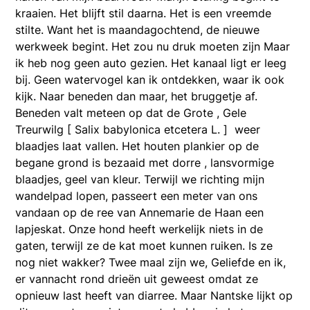
kraaien. Het blijft stil daarna. Het is een vreemde
stilte. Want het is maandagochtend, de nieuwe
werkweek begint. Het zou nu druk moeten zijn Maar
ik heb nog geen auto gezien. Het kanaal ligt er leeg
bij. Geen watervogel kan ik ontdekken, waar ik ook
kijk. Naar beneden dan maar, het bruggetje af.
Beneden valt meteen op dat de Grote , Gele
Treurwilg [ Salix babylonica etcetera L. ] weer
blaadjes laat vallen. Het houten plankier op de
begane grond is bezaaid met dorre , lansvormige
blaadjes, geel van kleur. Terwijl we richting mijn
wandelpad lopen, passeert een meter van ons
vandaan op de ree van Annemarie de Haan een
lapjeskat. Onze hond heeft werkelijk niets in de
gaten, terwijl ze de kat moet kunnen ruiken. Is ze
nog niet wakker? Twee maal zijn we, Geliefde en ik,
er vannacht rond drieën uit geweest omdat ze
opnieuw last heeft van diarree. Maar Nantske lijkt op