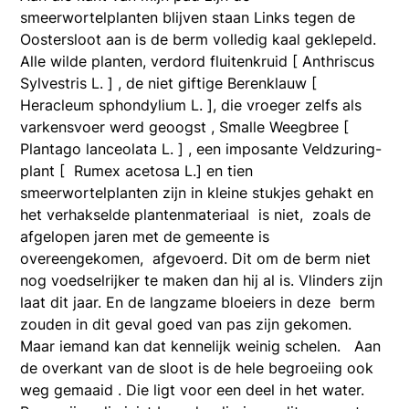
smeerwortelplanten blijven staan Links tegen de
Oostersloot aan is de berm volledig kaal geklepeld.
Alle wilde planten, verdord fluitenkruid [ Anthriscus
Sylvestris L. ] , de niet giftige Berenklauw [
Heracleum sphondylium L. ], die vroeger zelfs als
varkensvoer werd geoogst , Smalle Weegbree [
Plantago lanceolata L. ] , een imposante Veldzuring-
plant [ Rumex acetosa L.] en tien
smeerwortelplanten zijn in kleine stukjes gehakt en
het verhakselde plantenmateriaal is niet, zoals de
afgelopen jaren met de gemeente is
overeengekomen, afgevoerd. Dit om de berm niet
nog voedselrijker te maken dan hij al is. Vlinders zijn
laat dit jaar. En de langzame bloeiers in deze berm
zouden in dit geval goed van pas zijn gekomen.
Maar iemand kan dat kennelijk weinig schelen. Aan
de overkant van de sloot is de hele begroeiing ook
weg gemaaid . Die ligt voor een deel in het water.