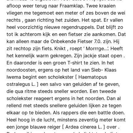
afloop weer terug naar Fraamklap. Twee kraaien
vliegen me tegemoet een meter of zes boven de wei
rechts , gaan richting het zuiden. Het spat. Er vallen
heel voorzichtig nieuwe regendruppels. Dat blijft zo
tot ik achterom kijk en een fietser zie aankomen. Dat
kan alleen maar de Onbekende Fietser 7.0. zijn. Hij
zit rechtop zijn fiets. Knikt , roept ‘ Morrrge…’. Heeft
het kennelijk warm gekregen. Zijn jackje staat open .
En daaronder is een groen T-shirt te zien. In het
noordoosten, ergens op het land van Sieb- Klaas
Iwema begint een scholekster [ Haematopus
ostralegus L. ] een salvo van geluiden af te geven,
die qua ritme steeds sneller worden. Een tweede
scholekster reageert ergens in het noorden. Dan al
rellend met steeds snellere geluiden lijken ze tegen
elkaar op te bieden. Als rappers die een battle doen.
Heel hoog in de lucht, minstens zeventig meter komt
een jonge blauwe reiger [ Ardea cinerea L. ] over .