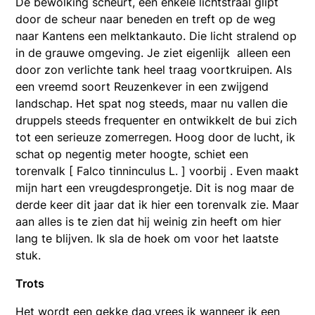
De bewolking scheurt, een enkele lichtstraal glipt
door de scheur naar beneden en treft op de weg
naar Kantens een melktankauto. Die licht stralend op
in de grauwe omgeving. Je ziet eigenlijk alleen een
door zon verlichte tank heel traag voortkruipen. Als
een vreemd soort Reuzenkever in een zwijgend
landschap. Het spat nog steeds, maar nu vallen die
druppels steeds frequenter en ontwikkelt de bui zich
tot een serieuze zomerregen. Hoog door de lucht, ik
schat op negentig meter hoogte, schiet een
torenvalk [ Falco tinninculus L. ] voorbij . Even maakt
mijn hart een vreugdesprongetje. Dit is nog maar de
derde keer dit jaar dat ik hier een torenvalk zie. Maar
aan alles is te zien dat hij weinig zin heeft om hier
lang te blijven. Ik sla de hoek om voor het laatste
stuk.
Trots
Het wordt een gekke dag,vrees ik wanneer ik een