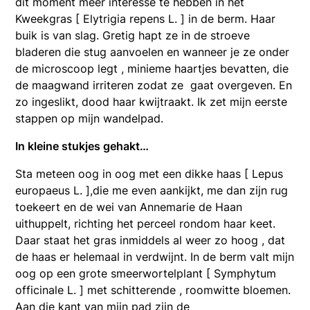
dit moment meer interesse te hebben in het
Kweekgras [ Elytrigia repens L. ] in de berm. Haar
buik is van slag. Gretig hapt ze in de stroeve
bladeren die stug aanvoelen en wanneer je ze onder
de microscoop legt , minieme haartjes bevatten, die
de maagwand irriteren zodat ze gaat overgeven. En
zo ingeslikt, dood haar kwijtraakt. Ik zet mijn eerste
stappen op mijn wandelpad.
In kleine stukjes gehakt…
Sta meteen oog in oog met een dikke haas [ Lepus
europaeus L. ],die me even aankijkt, me dan zijn rug
toekeert en de wei van Annemarie de Haan
uithuppelt, richting het perceel rondom haar keet.
Daar staat het gras inmiddels al weer zo hoog , dat
de haas er helemaal in verdwijnt. In de berm valt mijn
oog op een grote smeerwortelplant [ Symphytum
officinale L. ] met schitterende , roomwitte bloemen.
Aan die kant van mijn pad zijn de