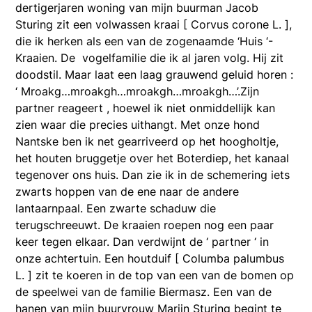
dertigerjaren woning van mijn buurman Jacob
Sturing zit een volwassen kraai [ Corvus corone L. ],
die ik herken als een van de zogenaamde ‘Huis ‘-
Kraaien. De vogelfamilie die ik al jaren volg. Hij zit
doodstil. Maar laat een laag grauwend geluid horen :
‘ Mroakg…mroakgh…mroakgh…mroakgh…’.Zijn
partner reageert , hoewel ik niet onmiddellijk kan
zien waar die precies uithangt. Met onze hond
Nantske ben ik net gearriveerd op het hoogholtje,
het houten bruggetje over het Boterdiep, het kanaal
tegenover ons huis. Dan zie ik in de schemering iets
zwarts hoppen van de ene naar de andere
lantaarnpaal. Een zwarte schaduw die
terugschreeuwt. De kraaien roepen nog een paar
keer tegen elkaar. Dan verdwijnt de ‘ partner ‘ in
onze achtertuin. Een houtduif [ Columba palumbus
L. ] zit te koeren in de top van een van de bomen op
de speelwei van de familie Biermasz. Een van de
hanen van mijn buurvrouw Marijn Sturing begint te