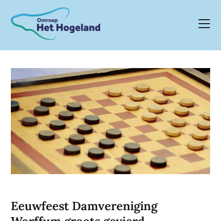
Skip
to
content
Eeuwfeest Damvereniging