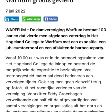
Warffum groots gevierd
7 juli 2022
Whatsapp
Share
Share
WARFFUM – De damvereniging Warffum bestaat 100
jaar en dat vierde men afgelopen zaterdag in Het
Hogeland College te Warffum met een expositie, een
jubileumtoernooi en een afsluitende barbecueparty.
Vanaf 10.00 uur was er in de ontmoetingsruimte van
Het Hogeland College de inloop en bestond de
mogelijkheid de expositie te bezichtigen. Veel
tentoongesteld materiaal deed herinneren aan
vervolgen tijden. Ook zag menigeen zichzelf terug
op foto’s uit het roemrijke verleden van de
vereniging. Voorzitter Eddy Groenhagen
verwelkomde om half elf de afgevaardigden van
aantal verenigingen en organisaties uit het dorp en
de vertegenwoordigers van enkele damorganisaties.