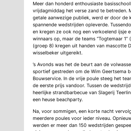
Meer dan honderd enthousiaste basisschool
vrijdagmiddag het verse zand te betreden. 
getale aanwezige publiek, werd er door de 
spannende wedstrijden opleverde. Tussendoo
en kregen ze ook nog een verkoelend ijsje e
winnaars op, maar de teams “Togtemaar 1” (g
(groep 8) kregen uit handen van mascotte D
wisselbeker uitgereikt.
’s Avonds was het de beurt aan de volwassen
sportief gestreden om de Wim Geertsema bo
Bouwservice. In de vrije poule steeg het tea
de eerste prijs vandoor. Tussen de wedstri
heerlijke strandbarbecue van Slagerij Teerli
een heuse beachparty.
Na, voor sommigen, een korte nacht vervol
meerdere poules voor ieder niveau. Opnieu
werden er meer dan 150 wedstrijden gespee