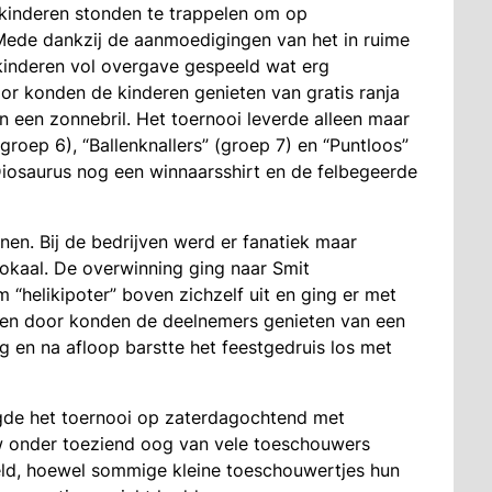
kinderen stonden te trappelen om op
Mede dankzij de aanmoedigingen van het in ruime
kinderen vol overgave gespeeld wat erg
r konden de kinderen genieten van gratis ranja
n een zonnebril. Het toernooi leverde alleen maar
roep 6), “Ballenknallers” (groep 7) en “Puntloos”
iosaurus nog een winnaarsshirt en de felbegeerde
en. Bij de bedrijven werd er fanatiek maar
kaal. De overwinning ging naar Smit
m “helikipoter” boven zichzelf uit en ging er met
jden door konden de deelnemers genieten van een
ng en na afloop barstte het feestgedruis los met
gde het toernooi op zaterdagochtend met
w onder toeziend oog van vele toeschouwers
ld, hoewel sommige kleine toeschouwertjes hun