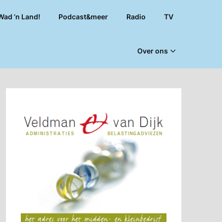
Wad ’n Land!
Podcast&meer
Radio
TV
Over ons