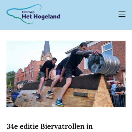
Skip
to
content
34e editie Biervatrollen in