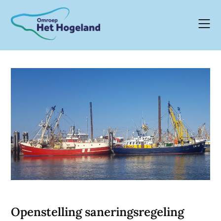
Skip
to
content
Openstelling saneringsregeling