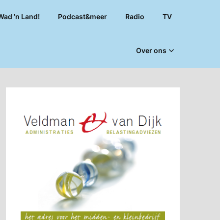
Wad ’n Land!
Podcast&meer
Radio
TV
Over ons