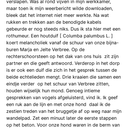
verslapen. Was al rond vijven in mijn werkkamer,
maar toen ik mijn weerbericht wilde downloaden,
bleek dat het internet niet meer werkte. Na wat
rukken en trekken aan de benodigde kabels
gebeurde er nog steeds niks. Dus ik sta hier met een
rothumeur. Een houtduif [ Columba palumbus L. ]
koert melancholiek vanaf de schuur van onze bijna-
buren Marja en Jelte Verbree. Op de
rechterschoorsteen op het dak van ons huis zit zijn
partner en die geeft antwoord. Verderop in het dorp
is er ook een duif die zich in het gesprek tussen de
beide echtelieden mengt. Drie kraaien die samen een
eindje verder op het schuur van Verbree zitten,
houden wijselijk hun mond. Genoeg intieme
gesprekken van vogels afgeluisterd, vind ik. Ik geef
een ruk aan de lijn en met onze hond daal ik de
zestien treden van het bruggetje af op weg naar mijn
wandelpad. Zet een minuut later de eerste stappen
op het beton. Voor onze hond waren in de berm van