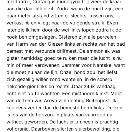
meidoorn [ Crataegus monogyna L. ] weer de kraai
aan die daar altijd zit. Zodra we in de buurt zijn, een
paar meter afstand zitten er slechts tussen ons,
verkast hij en vliegt naar de volgende struik. Even
later zie ik hem door de wei links lopen zodra ik de
hoek ben omgeslagen. Gisteren zijn alle percelen
van Harm van der Giezen links en rechts van het pad
bemest met verdunde drijfmest. De ammoniak was
gister namiddag goed te ruiken maar die lucht is nu
min of meer verdwenen. Jammer voor Nantske, want
die moet nu aan de lijn. Onze hond zou het liefst
zich gezellig willen rond wentelen in de scherp
riekende gier links en rechts .Daar zit ik vandaag
echt niet op te wachten. Een misthoorn klinkt. Moet
van de trein van Arriva zijn richting Buitenpost. Ik
kijk eens verder dan de bemeste berm links. De zon
is los van de horizon. In plaats van vuurrood nu
witheet geworden. De lucht er omheen is prachtig
vol oranje. Daarboven slierten sluierbewolking, die