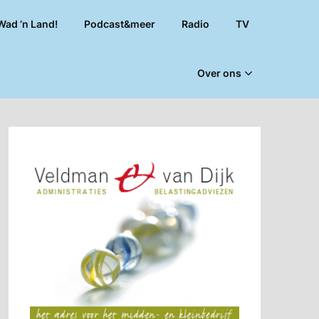
Wad ’n Land!
Podcast&meer
Radio
TV
Over ons