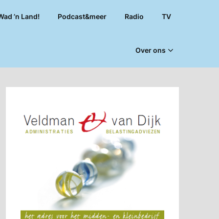
Wad ’n Land!
Podcast&meer
Radio
TV
Over ons