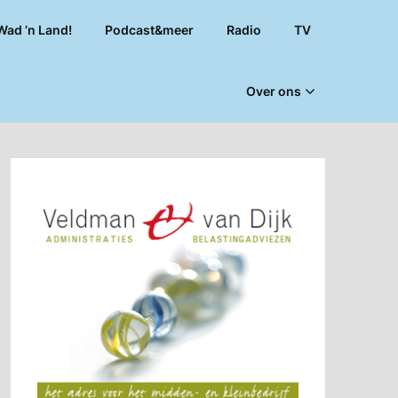
Wad ’n Land!
Podcast&meer
Radio
TV
Over ons