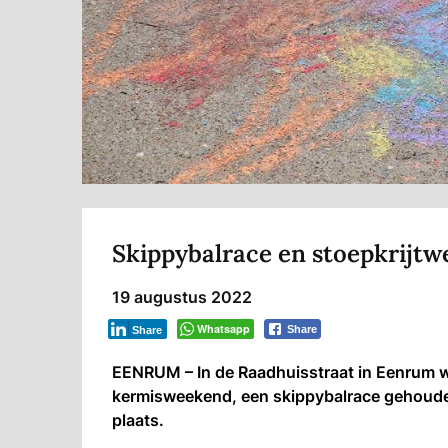
Skippybalrace en stoepkrijtw
19 augustus 2022
Whatsapp
Share
Share
EENRUM – In de Raadhuisstraat in Eenrum w
kermisweekend, een skippybalrace gehouden.
plaats.