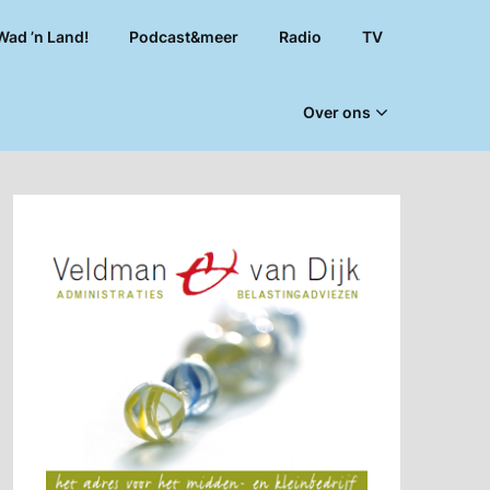
Wad ’n Land!
Podcast&meer
Radio
TV
Over ons