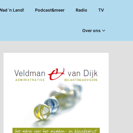
Wad ’n Land!
Podcast&meer
Radio
TV
Over ons