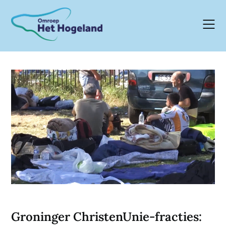
Skip
to
content
Groninger ChristenUnie-fracties: