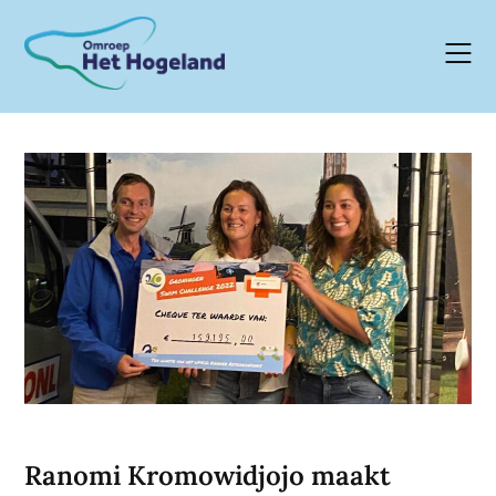
Skip
to
content
Ranomi Kromowidjojo maakt