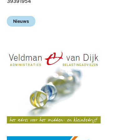
39391954
Nieuws