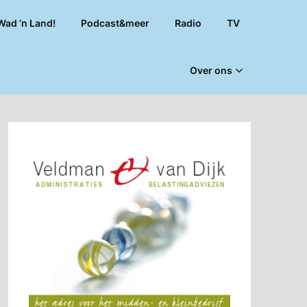
Wad ’n Land!
Podcast&meer
Radio
TV
Over ons