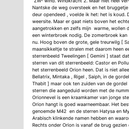
“ZW- wind. Windkracht 2. Maar niet heel verv
Nantske de weg oversteek en het bruggetje o
deur opendeed , voelde ik het: het is koud. 
weersite. Maar er gaat niets boven het ech
aangetrokken en zelfs mijn warme, wollen d
een winterbroek nodig. De zomerbroek kan o
nu. Hoog boven de grote, gele treurwilg [ Sal
maansikkeltje te stralen met daarom heen ee
sterrenbeeld Tweelingen [ Gemini ] staat dat
sterren van dit sterrenbeeld: Castor en Pollu
het sterrenbeeld Orion heen. Dat is niet alle
Bellatrix, Mintaka , Rigel , Saiph, in de gord
Thabit ] maar ook ten zuiden van de gordel i
sterren die aangeduid worden met de numm
Orionnevel is een kraamkamer van jonge st
Orion hangt is goed waarneembaar. Het besta
genoemde M42 en de sterren Hatysa en Myza
Arabisch klinkende namen hebben en waarom,
Rechts onder Orion is vanaf de brug gezien 