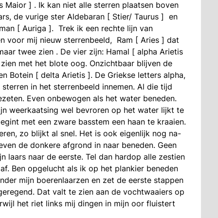
 Maior ] . Ik kan niet alle sterren plaatsen boven
rs, de vurige ster Aldebaran [ Stier/ Taurus ] en
n [ Auriga ]. Trek ik een rechte lijn van
n voor mij nieuw sterrenbeeld, Ram [ Aries ] dat
maar twee zien . De vier zijn: Hamal [ alpha Arietis
ik zien met het blote oog. Onzichtbaar blijven de
 Botein [ delta Arietis ]. De Griekse letters alpha,
sterren in het sterrenbeeld innemen. Al die tijd
gezeten. Even onbewogen als het water beneden.
ijn weerkaatsing wel bevroren op het water lijkt te
k begint met een zware basstem een haan te kraaien.
en, zo blijkt al snel. Het is ook eigenlijk nog na-
st even de donkere afgrond in naar beneden. Geen
n laars naar de eerste. Tel dan hardop alle zestien
af. Ben opgelucht als ik op het plankier beneden
onder mijn boerenlaarzen en zet de eerste stappen
geregend. Dat valt te zien aan de vochtwaaiers op
ijl het riet links mij dingen in mijn oor fluistert