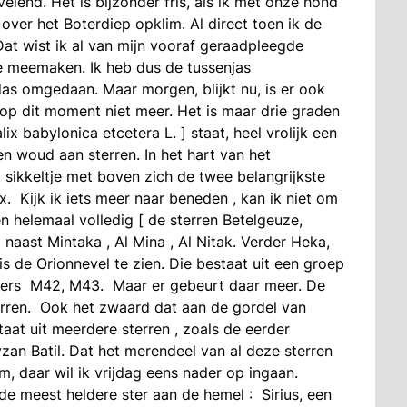
elend. Het is bijzonder fris, als ik met onze hond
ver het Boterdiep opklim. Al direct toen ik de
Dat wist ik al van mijn vooraf geraadpleegde
te meemaken. Ik heb dus de tussenjas
as omgedaan. Maar morgen, blijkt nu, is er ook
p dit moment niet meer. Het is maar drie graden
ix babylonica etcetera L. ] staat, heel vrolijk een
n woud aan sterren. In het hart van het
 sikkeltje met boven zich de twee belangrijkste
x. Kijk ik iets meer naar beneden , kan ik niet om
en helemaal volledig [ de sterren Betelgeuze,
el naast Mintaka , Al Mina , Al Nitak. Verder Heka,
s de Orionnevel te zien. Die bestaat uit een groep
ers M42, M43. Maar er gebeurt daar meer. De
erren. Ook het zwaard dat aan de gordel van
at uit meerdere sterren , zoals de eerder
n Batil. Dat het merendeel van al deze sterren
 daar wil ik vrijdag eens nader op ingaan.
de meest heldere ster aan de hemel : Sirius, een