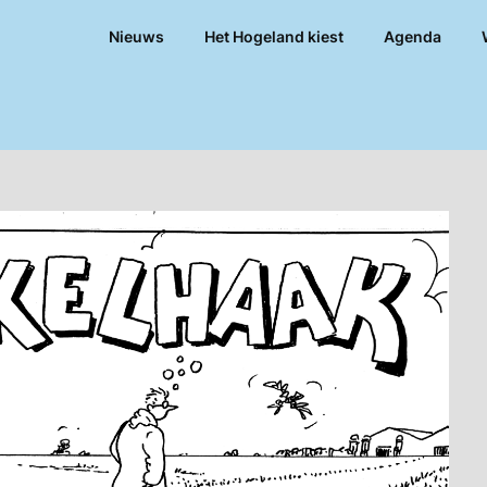
Nieuws
Het Hogeland kiest
Agenda