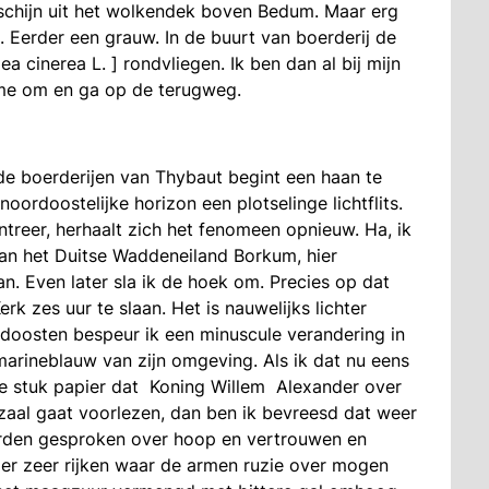
rschijn uit het wolkendek boven Bedum. Maar erg
. Eerder een grauw. In de buurt van boerderij de
 cinerea L. ] rondvliegen. Ik ben dan al bij mijn
i me om en ga op de terugweg.
e boerderijen van Thybaut begint een haan te
 noordoostelijke horizon een plotselinge lichtflits.
treer, herhaalt zich het fenomeen opnieuw. Ha, ik
 van het Duitse Waddeneiland Borkum, hier
n. Even later sla ik de hoek om. Precies op dat
 zes uur te slaan. Het is nauwelijks lichter
rdoosten bespeur ik een minuscule verandering in
 marineblauw van zijn omgeving. Als ik dat nu eens
me stuk papier dat Koning Willem Alexander over
zaal gaat voorlezen, dan ben ik bevreesd dat weer
den gesproken over hoop en vertrouwen en
der zeer rijken waar de armen ruzie over mogen