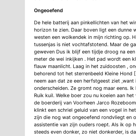
Ongeoefend
De hele batterij aan pinkellichten van het w
horizon te zien. Daar boven ligt een dunne w
westen een wolkendek in mijn richting op. H
tussenjas is niet vochtafstotend. Maar de ga
geweven Dus ik blijf een tijdje droog na een
meter de wei inkijken . Het pad wordt een 
flauw maanlicht. Laag in het zuidoosten , 
behorend tot het sterrenbeeld Kleine Hond [
neem aan dat ze een herfstgeest ziet ,want i
onderscheiden. Ze gromt nog maar eens. Ik 
Ruik kuil. Welke boer zou nu koeien aan het
de boerderij van Voorheen Jarco Rozeboom. I
klinkt een schriel geluid van een vogel in he
zijn die nog wat ongeoefend rondvliegt en 
assistentie van zijn ouders roept. Als ik op 
steeds even donker, zo niet donkerder, is da