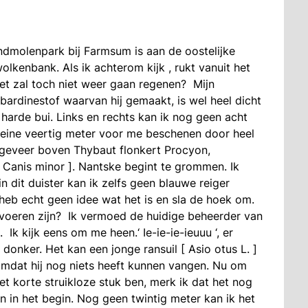
indmolenpark bij Farmsum is aan de oostelijke
olkenbank. Als ik achterom kijk , rukt vanuit het
et zal toch niet weer gaan regenen? Mijn
bardinestof waarvan hij gemaakt, is wel heel dicht
 harde bui. Links en rechts kan ik nog geen acht
kleine veertig meter voor me beschenen door heel
ongeveer boven Thybaut flonkert Procyon,
 Canis minor ]. Nantske begint te grommen. Ik
n dit duister kan ik zelfs geen blauwe reiger
heb echt geen idee wat het is en sla de hoek om.
 voeren zijn? Ik vermoed de huidige beheerder van
k kijk eens om me heen.‘ Ie-ie-ie-ieuuu ‘, er
t donker. Het kan een jonge ransuil [ Asio otus L. ]
omdat hij nog niets heeft kunnen vangen. Nu om
het korte struikloze stuk ben, merk ik dat het nog
n in het begin. Nog geen twintig meter kan ik het