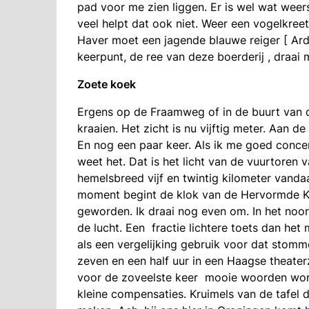
pad voor me zien liggen. Er is wel wat wee
veel helpt dat ook niet. Weer een vogelkreet
Haver moet een jagende blauwe reiger [ Ardea
keerpunt, de ree van deze boerderij , draa
Zoete koek
Ergens op de Fraamweg of in de buurt van d
kraaien. Het zicht is nu vijftig meter. Aan de
En nog een paar keer. Als ik me goed concen
weet het. Dat is het licht van de vuurtoren
hemelsbreed vijf en twintig kilometer vandaa
moment begint de klok van de Hervormde Kerk
geworden. Ik draai nog even om. In het noo
de lucht. Een fractie lichtere toets dan het
als een vergelijking gebruik voor dat stom
zeven en een half uur in een Haagse theater
voor de zoveelste keer mooie woorden wor
kleine compensaties. Kruimels van de tafel 