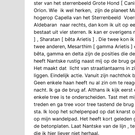
ster van het sterrenbeeld Grote Hond [ Canis
Orion. Wie ik wel herken, zijn de planeet Ma
hogerop Capella van het Sterrenbeeld Voerma
Aldebaran naar rechts, dan kom ik uit op ee
bestaat uit vier sterren. Ik kan er overigens 
] , Sharatan [ bêta Arietis ] . Die twee kon 
twee anderen, Mesarthim [ gamma Arietis ] en
bêta, gamma en delta zijn de posities die de 
heeft Nantske rustig naast mij op de brug 
Het maakt dat licht van straatlantaarns in z
liggen. Eindelijk actie. Vanuit zijn nachtho
Geen enkele haan heeft nu al zin om te reager
nacht. Ik ga de brug af. Althans ik kijk eer
enkele tree is te onderscheiden. Tast met mij
treden en ga tree voor tree tastend de brug 
sta. Ik loop het schelpenpad op dat knarst 
op mijn wandelpad. Het heeft kort geleden 
de betonplaten. Laat Nantske van de lijn , terw
die ik hier liever niet herhaal.