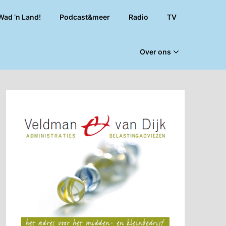
Wad ’n Land!
Podcast&meer
Radio
TV
Over ons