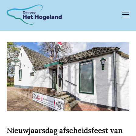
Skip
to
content
Nieuwjaarsdag afscheidsfeest van