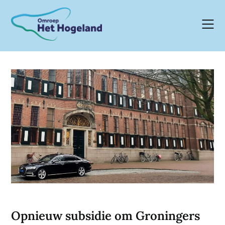
Skip
to
content
Opnieuw subsidie om Groningers