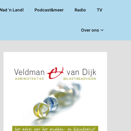
Wad ’n Land!
Podcast&meer
Radio
TV
Over ons