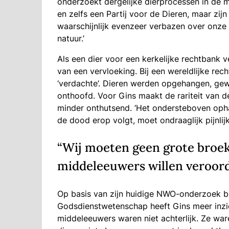
onderzoekt dergelijke dierprocessen in de 
en zelfs een Partij voor de Dieren, maar zi
waarschijnlijk evenzeer verbazen over onze 
natuur.’
Als een dier voor een kerkelijke rechtbank 
van een vervloeking. Bij een wereldlijke rech
‘verdachte’. Dieren werden opgehangen, gew
onthoofd. Voor Gins maakt de rariteit van de
minder onthutsend. ‘Het ondersteboven opha
de dood erop volgt, moet ondraaglijk pijnlij
“Wij moeten geen grote broek
middeleeuwers willen veroor
Op basis van zijn huidige NWO-onderzoek bi
Godsdienstwetenschap heeft Gins meer inzic
middeleeuwers waren niet achterlijk. Ze ware