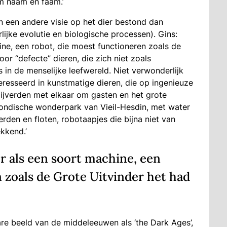
m naam en faam.’
n een andere visie op het dier bestond dan
ijke evolutie en biologische processen). Gins:
ine, een robot, die moest functioneren zoals de
r “defecte” dieren, die zich niet zoals
in de menselijke leefwereld. Niet verwonderlijk
esseerd in kunstmatige dieren, die op ingenieuze
jverden met elkaar om gasten en het grote
ondische wonderpark van Vieil-Hesdin, met water
rden en floten, robotaapjes die bijna niet van
kkend.’
r als een soort machine, een
 zoals de Grote Uitvinder het had
re beeld van de middeleeuwen als ‘the Dark Ages’,