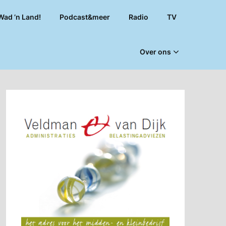
Wad ’n Land!
Podcast&meer
Radio
TV
Over ons