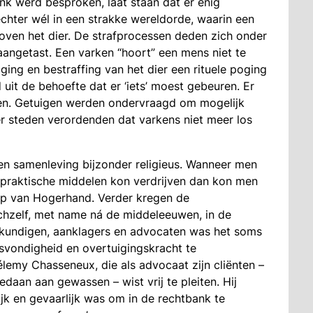
nk werd besproken, laat staan dat er enig
hter wél in een strakke wereldorde, waarin een
ven het dier. De strafprocessen deden zich onder
aangetast. Een varken “hoort” een mens niet te
ging en bestraffing van het dier een rituele poging
uit de behoefte dat er ‘iets’ moest gebeuren. Er
n. Getuigen werden ondervraagd om mogelijk
 steden verordenden dat varkens niet meer los
n samenleving bijzonder religieus. Wanneer men
a praktische middelen kon verdrijven dan kon men
lp van Hogerhand. Verder kregen de
hzelf, met name ná de middeleeuwen, in de
skundigen, aanklagers en advocaten was het soms
tsvondigheid en overtuigingskracht te
lemy Chasseneux, die als advocaat zijn cliënten –
daan aan gewassen – wist vrij te pleiten. Hij
ijk en gevaarlijk was om in de rechtbank te