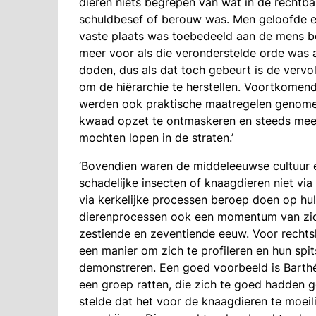
dieren niets begrepen van wat in de rechtba
schuldbesef of berouw was. Men geloofde ec
vaste plaats was toebedeeld aan de mens bo
meer voor als die veronderstelde orde was 
doden, dus als dat toch gebeurt is de vervol
om de hiërarchie te herstellen. Voortkomend 
werden ook praktische maatregelen genome
kwaad opzet te ontmaskeren en steeds meer
mochten lopen in de straten.’
‘Bovendien waren de middeleeuwse cultuur e
schadelijke insecten of knaagdieren niet vi
via kerkelijke processen beroep doen op hu
dierenprocessen ook een momentum van zic
zestiende en zeventiende eeuw. Voor recht
een manier om zich te profileren en hun spi
demonstreren. Een goed voorbeeld is Barthé
een groep ratten, die zich te goed hadden ge
stelde dat het voor de knaagdieren te moeil