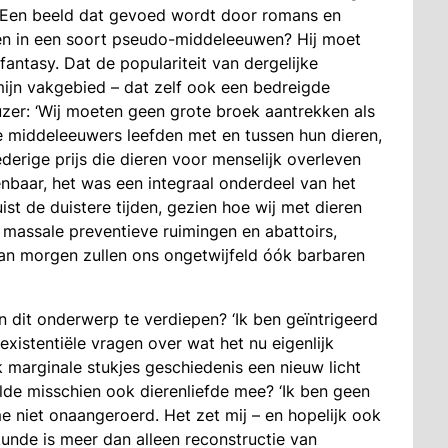
Een beeld dat gevoed wordt door romans en
elen in een soort pseudo-middeleeuwen? Hij moet
fantasy. Dat de populariteit van dergelijke
 mijn vakgebied – dat zelf ook een bedreigde
ieuzer: ‘Wij moeten geen grote broek aantrekken als
 middeleeuwers leefden met en tussen hun dieren,
ederige prijs die dieren voor menselijk overleven
nbaar, het was een integraal onderdeel van het
uist de duistere tijden, gezien hoe wij met dieren
 massale preventieve ruimingen en abattoirs,
van morgen zullen ons ongetwijfeld óók barbaren
n dit onderwerp te verdiepen? ‘Ik ben geïntrigeerd
existentiële vragen over wat het nu eigenlijk
k marginale stukjes geschiedenis een nieuw licht
de misschien ook dierenliefde mee? ‘Ik ben geen
e niet onaangeroerd. Het zet mij – en hopelijk ook
nde is meer dan alleen reconstructie van