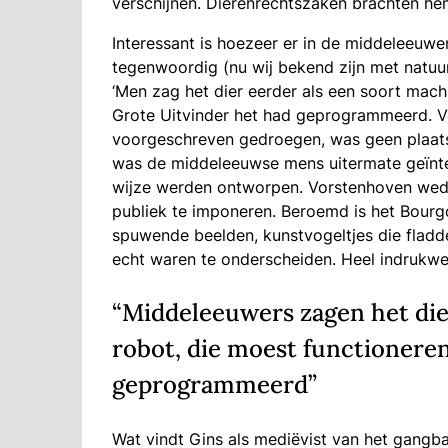
verschijnen. Dierenrechtszaken brachten he
Interessant is hoezeer er in de middeleeuwe
tegenwoordig (nu wij bekend zijn met natuurl
‘Men zag het dier eerder als een soort mach
Grote Uitvinder het had geprogrammeerd. Voo
voorgeschreven gedroegen, was geen plaats 
was de middeleeuwse mens uitermate geïnter
wijze werden ontworpen. Vorstenhoven wedi
publiek te imponeren. Beroemd is het Bourg
spuwende beelden, kunstvogeltjes die fladde
echt waren te onderscheiden. Heel indrukwe
“Middeleeuwers zagen het die
robot, die moest functioneren
geprogrammeerd”
Wat vindt Gins als mediëvist van het gangba