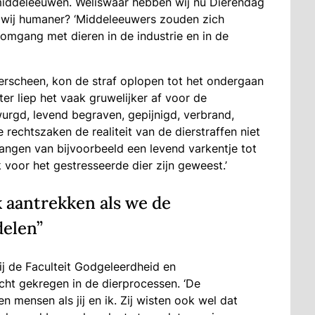
middeleeuwen. Weliswaar hebben wij nu Dierendag
jn wij humaner? ‘Middeleeuwers zouden zich
omgang met dieren in de industrie en in de
verscheen, kon de straf oplopen tot het ondergaan
ter liep het vaak gruwelijker af voor de
urgd, levend begraven, gepijnigd, verbrand,
 rechtszaken de realiteit van de dierstraffen niet
ngen van bijvoorbeeld een levend varkentje tot
k voor het gestresseerde dier zijn geweest.’
 aantrekken als we de
delen”
j de Faculteit Godgeleerdheid en
ht gekregen in de dierprocessen. ‘De
n mensen als jij en ik. Zij wisten ook wel dat