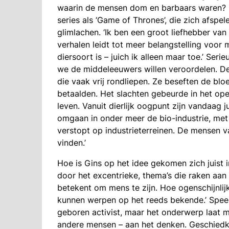
waarin de mensen dom en barbaars waren? 
series als ‘Game of Thrones’, die zich afsp
glimlachen. ‘Ik ben een groot liefhebber van 
verhalen leidt tot meer belangstelling voor
diersoort is – juich ik alleen maar toe.’ Ser
we de middeleeuwers willen veroordelen. De
die vaak vrij rondliepen. Ze beseften de blo
betaalden. Het slachten gebeurde in het ope
leven. Vanuit dierlijk oogpunt zijn vandaag j
omgaan in onder meer de bio-industrie, met
verstopt op industrieterreinen. De mensen 
vinden.’
Hoe is Gins op het idee gekomen zich juist i
door het excentrieke, thema’s die raken aan 
betekent om mens te zijn. Hoe ogenschijnlij
kunnen werpen op het reeds bekende.’ Speel
geboren activist, maar het onderwerp laat m
andere mensen – aan het denken. Geschiedku