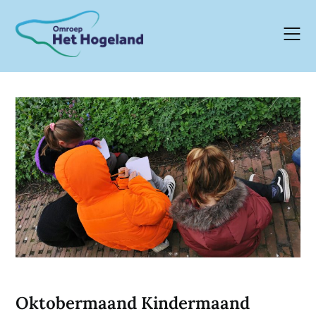
Skip
to
content
Oktobermaand Kindermaand