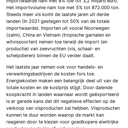
importwaarde nam met 8% toe tot 3,2 miljard euro.
Het importvolume nam toe met 5% tot 872.000 ton.
Steeds meer vis komt de laatste jaren uit derde
landen (In 2021 gestegen tot 50% van de totale
importwaarde). Importen uit vooral Noorwegen
(zalm), China en Vietnam (tropische garnalen en
witvissoorten) nemen toe terwijl de import (en
productie) van zeevruchten (vis, schaal- en
schelpdieren) binnen de EU verder daalt.
Het laatste jaar nemen ook voor handels- en
verwerkingsbedrijven de kosten fors toe.
Energiekosten maken een belangrijk deel uit van de
totale kosten en de kostprijs stijgt. Door dalende
koopkracht in landen waarnaar wordt geëxporteerd
is er gerede kans dat dit negatieve effecten op de
verkoop van visproducten zal hebben. Visproducten
kunnen te duur worden waarop de markt kan
reageren door te kiezen voor goedkopere eiwitrijke