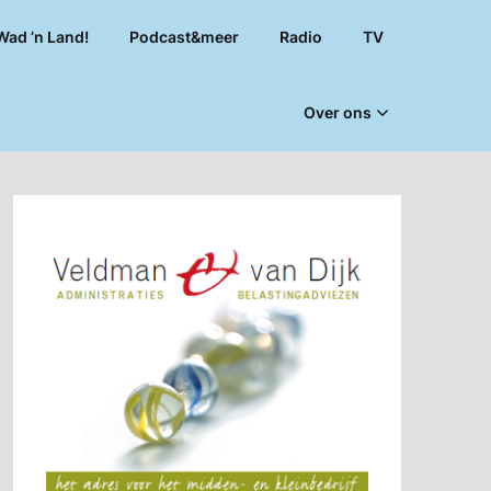
Wad ’n Land!
Podcast&meer
Radio
TV
Over ons