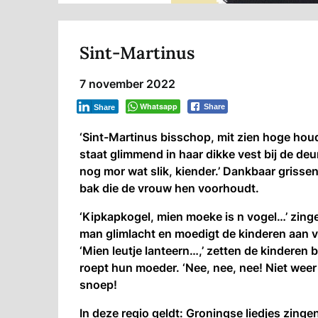
Sint-Martinus
7 november 2022
Whatsapp
Share
Share
‘Sint-Martinus bisschop, mit zien hoge hou
staat glimmend in haar dikke vest bij de deur
nog mor wat slik, kiender.’ Dankbaar grisse
bak die de vrouw hen voorhoudt.
‘Kipkapkogel, mien moeke is n vogel…’ zing
man glimlacht en moedigt de kinderen aan v
‘Mien leutje lanteern…,’ zetten de kinderen 
roept hun moeder. ‘Nee, nee, nee! Niet weer e
snoep!
In deze regio geldt: Groningse liedjes zingen