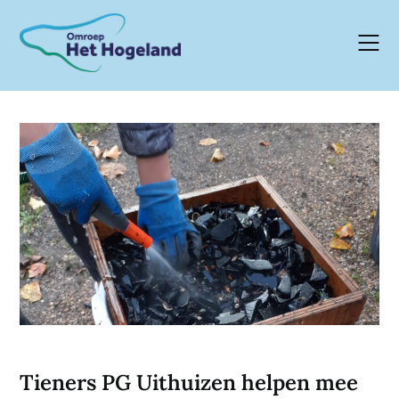
Skip
to
content
Tieners PG Uithuizen helpen mee