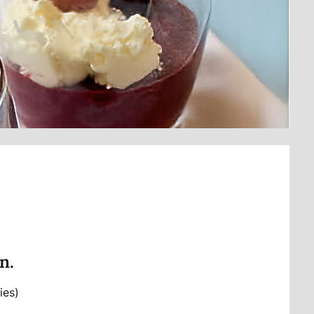
n.
ies)