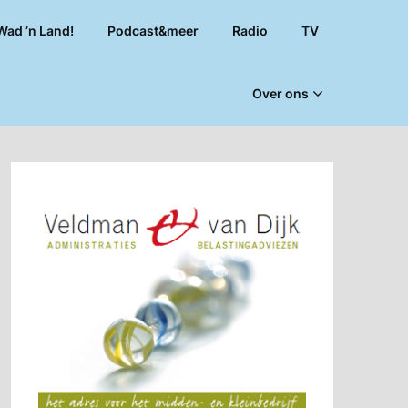
Wad ’n Land!
Podcast&meer
Radio
TV
Over ons