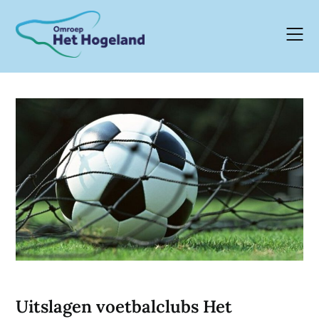
Skip
to
content
Uitslagen voetbalclubs Het