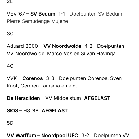
2L
VEV ’67 –
SV Bedum
1-1 Doelpunten SV Bedum:
Pierre Semudenge Mujene
3C
Aduard 2000 –
VV Noordwolde
4-2 Doelpunten
VV Noordwolde: Marco Vos en Silvan Havinga
4C
VVK –
Corenos
3-3 Doelpunten Corenos: Sven
Knot, Germen Tamsma en e.d.
De Heracliden
– VV Middelstum
AFGELAST
SIOS
– HS ’88
AFGELAST
5D
VV Warffum
–
Noordpool UFC
3-2 Doelpunten VV