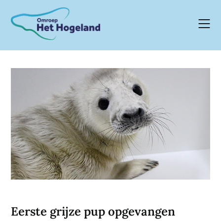
Skip
to
content
Eerste grijze pup opgevangen