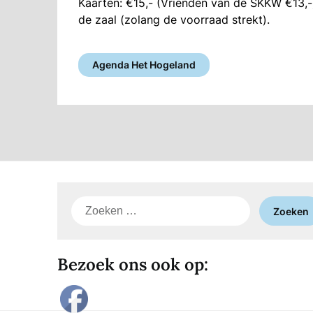
Kaarten: €15,- (Vrienden van de SKKW €13,-
de zaal (zolang de voorraad strekt).
Agenda Het Hogeland
Zoeken
naar:
Bezoek ons ook op: