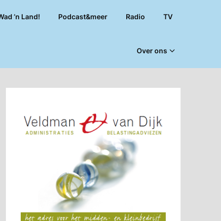
Wad ’n Land!
Podcast&meer
Radio
TV
Over ons