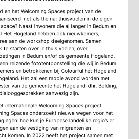
d en het Welcoming Spaces project van de
aniseerd met als thema: thuisvoelen in de eigen
space? Naast inwoners die al langer in Bedum en
ful Het Hogeland hebben ook nieuwkomers,
ritrea aan de workshop deelgenomen. Samen
te starten over je thuis voelen, over
oetingen in Bedum en/of de gemeente Hogeland.
een reizende fototentoonstelling die wij in Bedum
nemers en betrokkenen bij Colourful het Hogeland,
ogeland. Het zal een mooie avond worden met
ster van de gemeente het Hogeland, dhr. Bolding,
 dialooggesprekken aanwezig zijn.
et internationale Welcoming Spaces project
oming Spaces onderzoekt nieuwe wegen voor het
ingen: hoe kun je Europese landelijke regio’s er
agen aan de vestiging van migranten en
cht komen. In 2022 heeft het project samen met