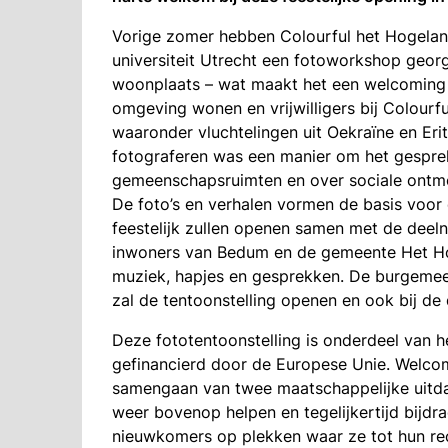
Vorige zomer hebben Colourful het Hogelan
universiteit Utrecht een fotoworkshop georg
woonplaats – wat maakt het een welcoming 
omgeving wonen en vrijwilligers bij Colour
waaronder vluchtelingen uit Oekraïne en E
fotograferen was een manier om het gesprek 
gemeenschapsruimten en over sociale ontm
De foto’s en verhalen vormen de basis voor 
feestelijk zullen openen samen met de deel
inwoners van Bedum en de gemeente Het H
muziek, hapjes en gesprekken. De burgemee
zal de tentoonstelling openen en ook bij de
Deze fototentoonstelling is onderdeel van h
gefinancierd door de Europese Unie. Welc
samengaan van twee maatschappelijke uitdag
weer bovenop helpen en tegelijkertijd bijdr
nieuwkomers op plekken waar ze tot hun re