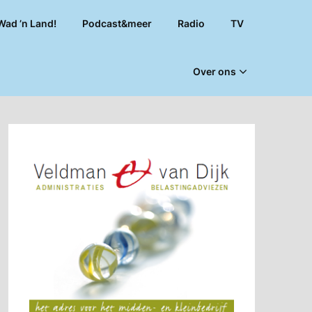
Wad ’n Land!
Podcast&meer
Radio
TV
Over ons