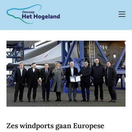
Skip
to
content
Zes windports gaan Europese