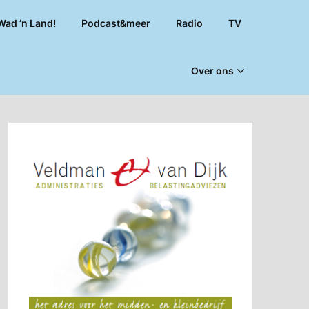
Wad ’n Land!
Podcast&meer
Radio
TV
Over ons