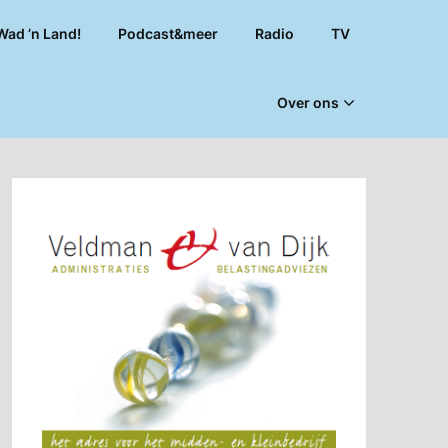
Wad ’n Land!
Podcast&meer
Radio
TV
Over ons