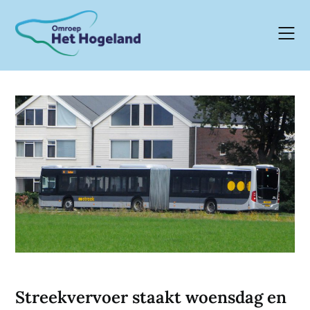
Skip
to
content
Streekvervoer staakt woensdag en