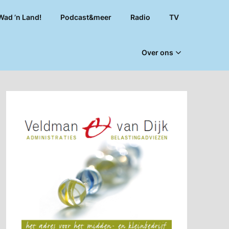
Wad ’n Land!
Podcast&meer
Radio
TV
Over ons