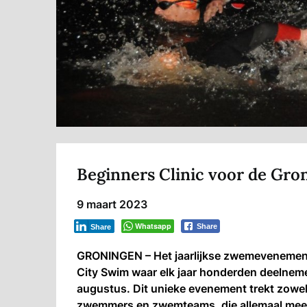
Beginners Clinic voor de Gr
9 maart 2023
Whatsapp
Share
Share
GRONINGEN – Het jaarlijkse zwemevenemen
City Swim waar elk jaar honderden deelneme
augustus. Dit unieke evenement trekt zowe
zwemmers en zwemteams, die allemaal mee 