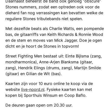
Daarnaast beheerst de band ook genoeg “obscure”
Stones nummers, zodat een optreden ook voor de
diehard fan nog verrassingen kan bevatten welke de
reguliere Stones tributebands niet spelen.
Met dezelfde beats als Charlie Watts, een pompende
bas, de gitaarriffs van Keith Richards & Ronnie Wood
en de stem en moves van Mick Jagger. Doe je ogen
dicht en je hoort de Stones in topvorm!
Street Fighting Men bestaat uit: Einte Bijlsma (zang,
mondharmonica), Anne-Arjen Blanksma (gitaar,
zang), Hendrik Elings (drums, zang), Martijn Smilde
(gitaar) en Gilian de Wit (bas).
Kaarten zijn voor 10 euro online te koop via de
website
live-noord.nl
. Fysieke kaarten kan met
kopen bij Sporthuis Winsum en Coop Baflo.
De deuren gaan open om 20.30 uur.