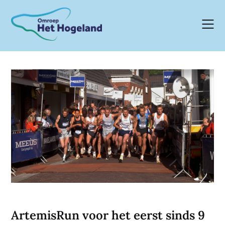
Skip
to
content
ArtemisRun voor het eerst sinds 9