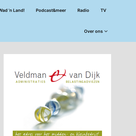
Wad ’n Land!
Podcast&meer
Radio
TV
Over ons