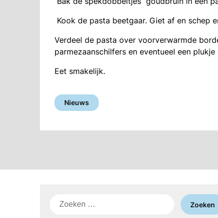
Bak de spekdobbeltjes goudbruin in een pan
Kook de pasta beetgaar. Giet af en schep er
Verdeel de pasta over voorverwarmde borden
parmezaanschilfers en eventueel een plukje
Eet smakelijk.
Nieuws
Zoeken
naar: