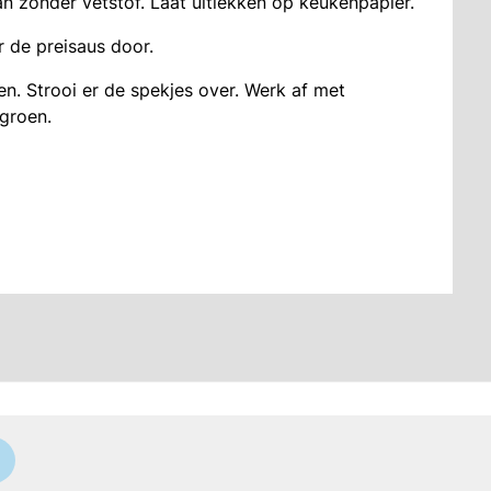
 zonder vetstof. Laat uitlekken op keukenpapier.
 de preisaus door.
. Strooi er de spekjes over. Werk af met
 groen.