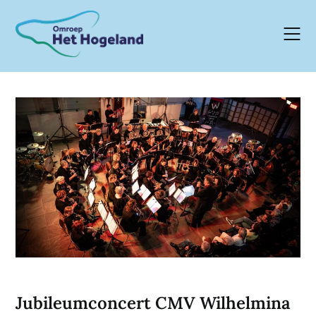
Skip
to
content
Jubileumconcert CMV Wilhelmina