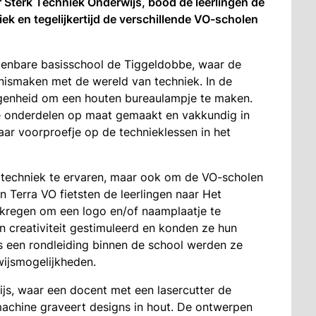
 Sterk Techniek Onderwijs, bood de leerlingen de
k en tegelijkertijd de verschillende VO-scholen
openbare basisschool de Tiggeldobbe, waar de
nnismaken met de wereld van techniek. In de
egenheid om een houten bureaulampje te maken.
e onderdelen op maat gemaakt en vakkundig in
baar voorproefje op de technieklessen in het
m techniek te ervaren, maar ook om de VO-scholen
n Terra VO fietsten de leerlingen naar Het
 kregen om een logo en/of naamplaatje te
 creativiteit gestimuleerd en konden ze hun
s een rondleiding binnen de school werden ze
ijsmogelijkheden.
js, waar een docent met een lasercutter de
achine graveert designs in hout. De ontwerpen