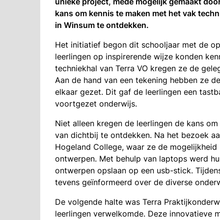
unieke project, mede mogelijk gemaakt door
kans om kennis te maken met het vak technie
in Winsum te ontdekken.
Het initiatief begon dit schooljaar met de 
leerlingen op inspirerende wijze konden ke
techniekhal van Terra VO kregen ze de gel
Aan de hand van een tekening hebben ze d
elkaar gezet. Dit gaf de leerlingen een tast
voortgezet onderwijs.
Niet alleen kregen de leerlingen de kans o
van dichtbij te ontdekken. Na het bezoek aa
Hogeland College, waar ze de mogelijkheid
ontwerpen. Met behulp van laptops werd hun
ontwerpen opslaan op een usb-stick. Tijden
tevens geïnformeerd over de diverse onderw
De volgende halte was Terra Praktijkonderwi
leerlingen verwelkomde. Deze innovatieve m