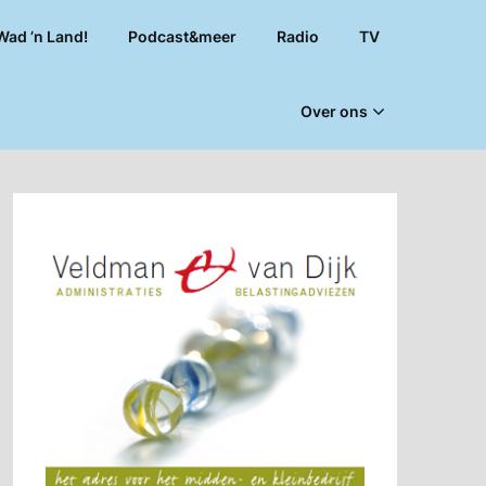
Wad ’n Land!
Podcast&meer
Radio
TV
Over ons