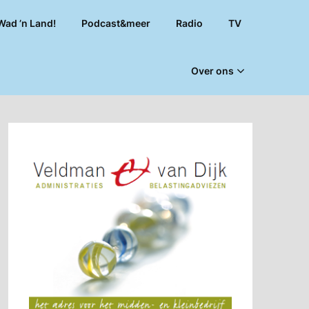
Wad ’n Land!
Podcast&meer
Radio
TV
Over ons